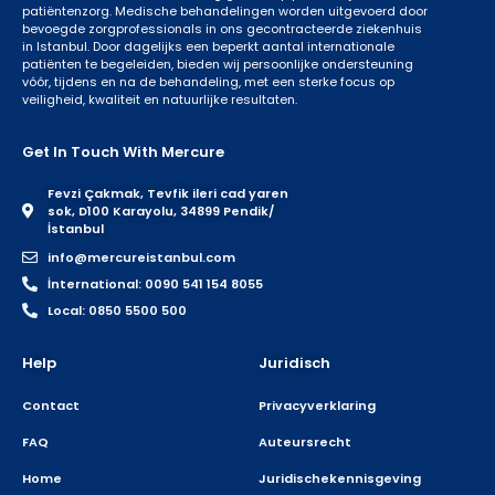
patiëntenzorg. Medische behandelingen worden uitgevoerd door
bevoegde zorgprofessionals in ons gecontracteerde ziekenhuis
in Istanbul. Door dagelijks een beperkt aantal internationale
patiënten te begeleiden, bieden wij persoonlijke ondersteuning
vóór, tijdens en na de behandeling, met een sterke focus op
veiligheid, kwaliteit en natuurlijke resultaten.
Get In Touch With Mercure
Fevzi Çakmak, Tevfik ileri cad yaren
sok, D100 Karayolu, 34899 Pendik/
İstanbul
info@mercureistanbul.com
İnternational: 0090 541 154 8055
Local: 0850 5500 500
Help
Juridisch
Contact
Privacyverklaring
FAQ
Auteursrecht
Home
Juridischekennisgeving