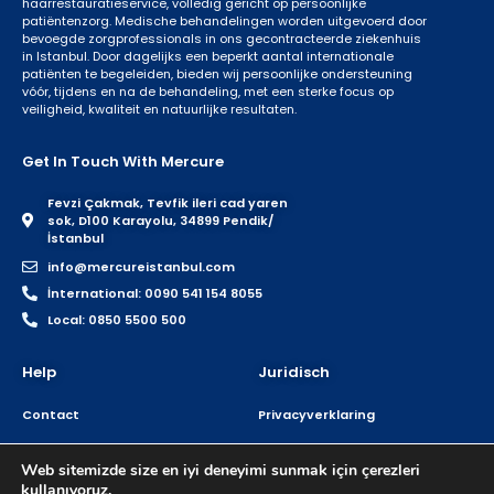
haarrestauratieservice, volledig gericht op persoonlijke
patiëntenzorg. Medische behandelingen worden uitgevoerd door
bevoegde zorgprofessionals in ons gecontracteerde ziekenhuis
in Istanbul. Door dagelijks een beperkt aantal internationale
patiënten te begeleiden, bieden wij persoonlijke ondersteuning
vóór, tijdens en na de behandeling, met een sterke focus op
veiligheid, kwaliteit en natuurlijke resultaten.
Get In Touch With Mercure
Fevzi Çakmak, Tevfik ileri cad yaren
sok, D100 Karayolu, 34899 Pendik/
İstanbul
info@mercureistanbul.com
İnternational: 0090 541 154 8055
Local: 0850 5500 500
Help
Juridisch
Contact
Privacyverklaring
FAQ
Auteursrecht
Web sitemizde size en iyi deneyimi sunmak için çerezleri
Home
Juridischekennisgeving
kullanıyoruz.