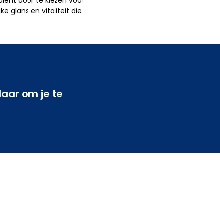
dient door te kiezen voor
 glans en vitaliteit die
aar om je te