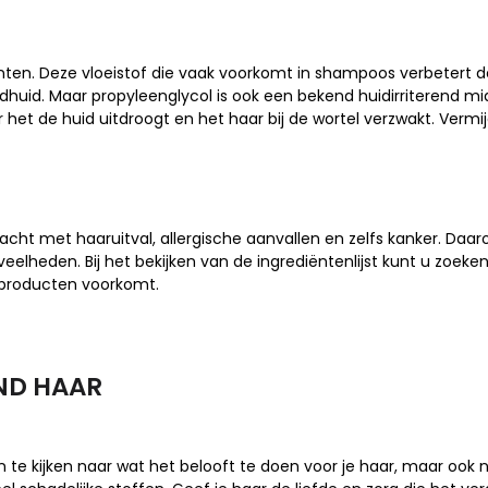
nten. Deze vloeistof die vaak voorkomt in shampoos verbetert d
fdhuid. Maar propyleenglycol is ook een bekend huidirriterend 
et de huid uitdroogt en het haar bij de wortel verzwakt. Verm
cht met haaruitval, allergische aanvallen en zelfs kanker. Daa
lheden. Bij het bekijken van de ingrediëntenlijst kunt u zoeken 
sproducten voorkomt.
ND HAAR
n te kijken naar wat het belooft te doen voor je haar, maar ook 