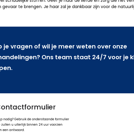
l schadelijke stoffen. Geef je haar de liefde en zorg die het ver
vaar te brengen. Je haar zal je dankbaar zijn voor de natuurlijke
 je vragen of wil je meer weten over onze
andelingen? Ons team staat 24/7 voor je kl
pen.
ontactformulier
ulp nodig? Gebruik de onderstaande formulier
zullen u uiterlijk binnen 24 uur voorzien
n een antwoord.