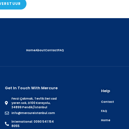
VERSTUUR
Home
About
Contact
FAQ
Get In Touch With Mercure
Help
Fevzi Çakmak, Tevfik ileri cad
Contact
yaren sok, D100 Karayolu,
34899 Pendik/İstanbul
FAQ
info@mercureistanbul.com
Home
İnternational: 0090 541 154
8055