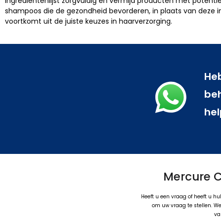
ingrediëntenlijst zorgvuldig en vermijd producten met potentiee
shampoos die de gezondheid bevorderen, in plaats van deze in ge
voortkomt uit de juiste keuzes in haarverzorging.
Heb
beh
hel
Mercure C
Heeft u een vraag of heeft u h
om uw vraag te stellen. We 
va